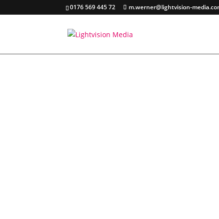
0176 569 445 72
m.werner@lightvision-media.c