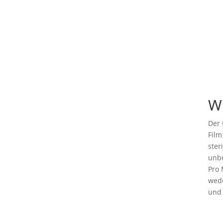
Wi
Der 
Film
ster
unbe
Pro 
wede
und 