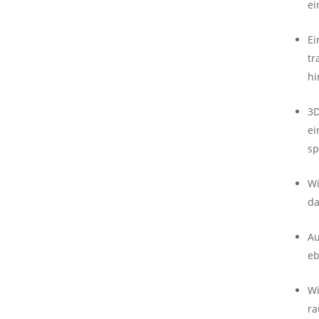
ei
Ei
tr
hi
3D
ei
sp
Wi
da
Au
eb
Wi
ra