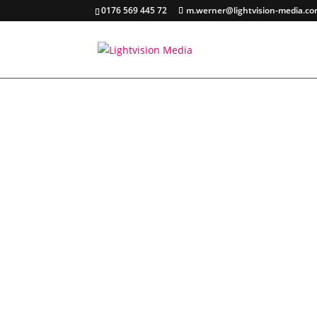
0176 569 445 72
m.werner@lightvision-media.c