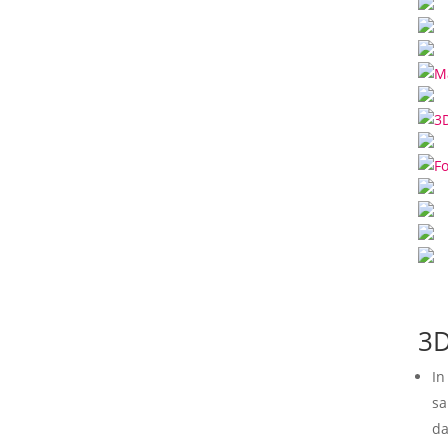
3D
In
sa
da