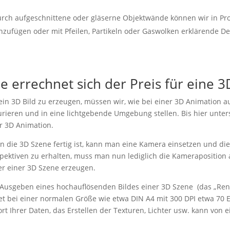
rch aufgeschnittene oder gläserne Objektwände können wir in Pr
nzufügen oder mit Pfeilen, Partikeln oder Gaswolken erklärende De
e errechnet sich der Preis für eine 3
in 3D Bild zu erzeugen, müssen wir, wie bei einer 3D Animation au
urieren und in eine lichtgebende Umgebung stellen. Bis hier unters
r 3D Animation.
 die 3D Szene fertig ist, kann man eine Kamera einsetzen und di
pektiven zu erhalten, muss man nun lediglich die Kameraposition 
er einer 3D Szene erzeugen.
Ausgeben eines hochauflösenden Bildes einer 3D Szene (das „Rende
et bei einer normalen Größe wie etwa DIN A4 mit 300 DPI etwa 70 E
rt Ihrer Daten, das Erstellen der Texturen, Lichter usw. kann von