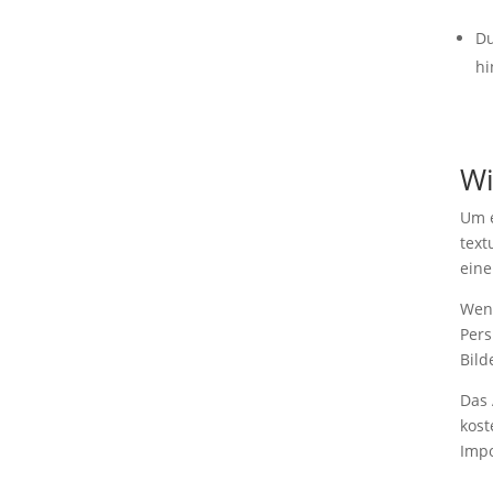
Du
hi
Wi
Um e
text
eine
Wenn
Pers
Bild
Das 
kost
Impo