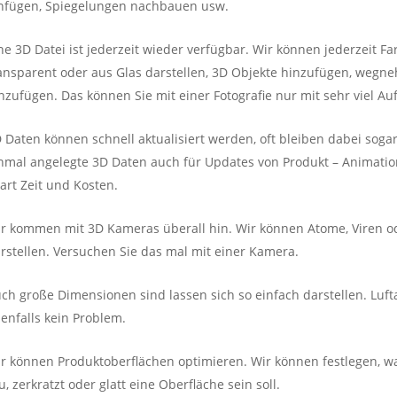
nfügen, Spiegelungen nachbauen usw.
ne 3D Datei ist jederzeit wieder verfügbar. Wir können jederzeit F
ansparent oder aus Glas darstellen, 3D Objekte hinzufügen, wegne
nzufügen. Das können Sie mit einer Fotografie nur mit sehr viel A
 Daten können schnell aktualisiert werden, oft bleiben dabei sog
nmal angelegte 3D Daten auch für Updates von Produkt – Animatio
art Zeit und Kosten.
r kommen mit 3D Kameras überall hin. Wir können Atome, Viren o
rstellen. Versuchen Sie das mal mit einer Kamera.
ch große Dimensionen sind lassen sich so einfach darstellen. Luft
enfalls kein Problem.
r können Produktoberflächen optimieren. Wir können festlegen, was
u, zerkratzt oder glatt eine Oberfläche sein soll.