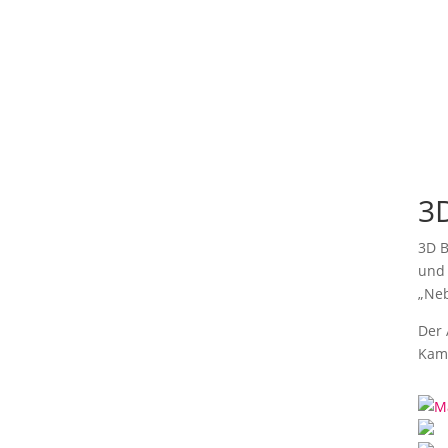
3D
3D B
und 
„Neb
Der 
Kame