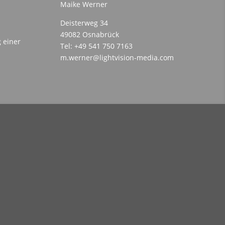
Maike Werner
Deisterweg 34
49082 Osnabrück
 einer
Tel: +49 541 750 7163
m.werner@lightvision-media.com