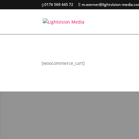
0176 569 445 72
m.werner@lightvision-media.c
[woocommerce_cart]