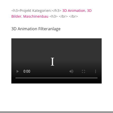
<h3>Projekt Kategorien:</h3>
3D Animation
,
3D
Bilder
,
Maschinenbau
<h3> </br> </br>
3D Animation Filteranlage